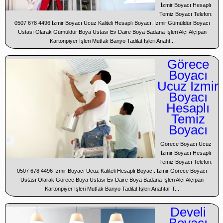
İzmir Boyacı Hesaplı
Temiz Boyacı Telefon:
0507 678 4496 İzmir Boyacı Ucuz Kaliteli Hesaplı Boyacı. İzmir Gümüldür Boyacı
Ustası Olarak Gümüldür Boya Ustası Ev Daire Boya Badana İşleri Alçı Alçıpan
Kartonpiyer İşleri Mutfak Banyo Tadilat İşleri Anaht...
Görece
Boyacı
Ucuz İzmir
Boyacı
Hesaplı
Temiz
Boyacı
Görece Boyacı Ucuz
İzmir Boyacı Hesaplı
Temiz Boyacı Telefon:
0507 678 4496 İzmir Boyacı Ucuz Kaliteli Hesaplı Boyacı. İzmir Görece Boyacı
Ustası Olarak Görece Boya Ustası Ev Daire Boya Badana İşleri Alçı Alçıpan
Kartonpiyer İşleri Mutfak Banyo Tadilat İşleri Anahtar T...
Develi