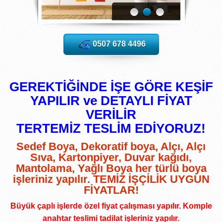
0507 678 4496
GEREKTİĞİNDE İŞE GÖRE KEŞİF
YAPILIR ve DETAYLI FİYAT
VERİLİR
TERTEMİZ TESLİM EDİYORUZ!
Sedef Boya, Dekoratif boya, Alçı, Alçı
Sıva, Kartonpiyer, Duvar kağıdı,
Mantolama, Yağlı Boya her türlü boya
işleriniz yapılır. TEMİZ İŞÇİLİK UYGUN
FİYATLAR!
Büyük çaplı işlerde özel fiyat çalışması yapılır. Komple
anahtar teslimi tadilat işleriniz yapılır.