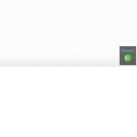
MesajYaz
Bizi Paylaşın!
Telefonlar
Adresler
Ana Sayfa
Hakkımızda
Renk Kataloğu
İletişim