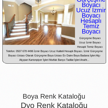
Boyacı
Ucuz İzmir
Boyacı
Hesaplı
Temiz
Boyacı
Gürçeşme Boyacı
Ucuz İzmir Boyacı
Hesaplı Temiz Boyacı
Telefon: 0507 678 4496 İzmir Boyacı Ucuz Kaliteli Hesaplı Boyacı. İzmir Gürçeşme
Boyacı Ustası Olarak Gürçeşme Boya Ustası Ev Daire Boya Badana İşleri Alçı
Alçıpan Kartonpiyer İşleri Mutfak Banyo Tadilat İşleri Anaht...
Boya Renk Kataloğu
Dyo Renk Kataloğu