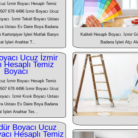
cuz İzmir Boyacı Hesaplı Temiz
0507 678 4496 İzmir Boyacı Ucuz
Boyacı. İzmir Tekeli Boyacı Ustası
oya Ustası Ev Daire Boya Badana
an Kartonpiyer İşleri Mutfak Banyo
Kaliteli Hesaplı Boyacı. İzmir 
lat İşleri Anahtar T...
Badana İşleri Alçı Al
oyacı Ucuz İzmir
ı Hesaplı Temiz
Boyacı
cuz İzmir Boyacı Hesaplı Temiz
0507 678 4496 İzmir Boyacı Ucuz
Boyacı. İzmir Kısık Boyacı Ustası
ya Ustası Ev Daire Boya Badana
t İşleri Anahtar Tes...
ür Boyacı Ucuz
yacı Hesaplı Temiz