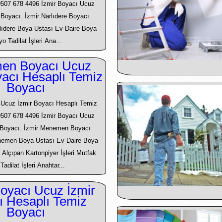
0507 678 4496 İzmir Boyacı Ucuz
ı Boyacı. İzmir Narlıdere Boyacı
lıdere Boya Ustası Ev Daire Boya
o Tadilat İşleri Ana...
en Boyacı Ucuz
yacı Hesaplı Temiz
Boyacı
cuz İzmir Boyacı Hesaplı Temiz
0507 678 4496 İzmir Boyacı Ucuz
ı Boyacı. İzmir Menemen Boyacı
nemen Boya Ustası Ev Daire Boya
 Alçıpan Kartonpiyer İşleri Mutfak
adilat İşleri Anahtar...
Boyacı Ucuz İzmir
ı Hesaplı Temiz
Boyacı