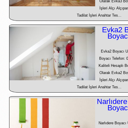
Olarak Evka3 Bo
İşleri Alçı Alçıp
Tadilat İşleri Anahtar Tes...
Evka2 B
Boyac
Evka2 Boyacı U
Boyacı Telefon: 
Kaliteli Hesaplı 
Olarak Evka2 Bo
İşleri Alçı Alçıp
Tadilat İşleri Anahtar Tes...
Narlıdere
Boyac
Narlıdere Boyacı