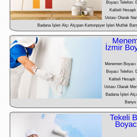
Boyacı Telefon: 
Kaliteli Hesapl
Ustası Olarak Nar
Badana İşleri Alçı Alçıpan Kartonpiyer İşleri Mutfak Bany
Menem
İzmir Bo
Menemen Boyacı U
Boyacı Telefon: 
Kaliteli Hesapl
Ustası Olarak Me
Badana İşleri Alçı
Banyo T
Tekeli 
Boyac