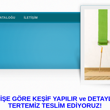
ATALOĞU
İLETIŞIM
ŞE GÖRE KEŞİF YAPILIR ve DETAYL
TERTEMİZ TESLİM EDİYORUZ!