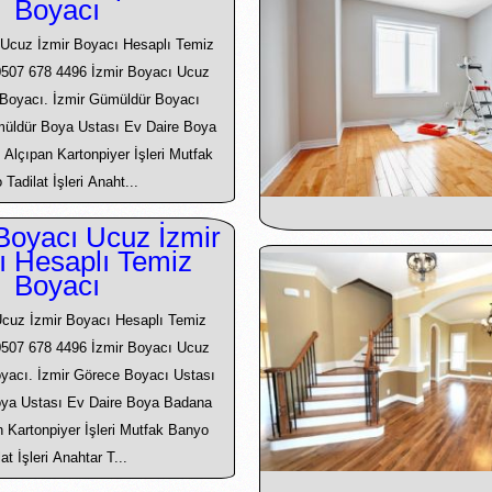
Boyacı
Ucuz İzmir Boyacı Hesaplı Temiz
0507 678 4496 İzmir Boyacı Ucuz
ı Boyacı. İzmir Gümüldür Boyacı
müldür Boya Ustası Ev Daire Boya
 Alçıpan Kartonpiyer İşleri Mutfak
Tadilat İşleri Anaht...
Boyacı Ucuz İzmir
ı Hesaplı Temiz
Boyacı
cuz İzmir Boyacı Hesaplı Temiz
0507 678 4496 İzmir Boyacı Ucuz
Boyacı. İzmir Görece Boyacı Ustası
oya Ustası Ev Daire Boya Badana
an Kartonpiyer İşleri Mutfak Banyo
lat İşleri Anahtar T...