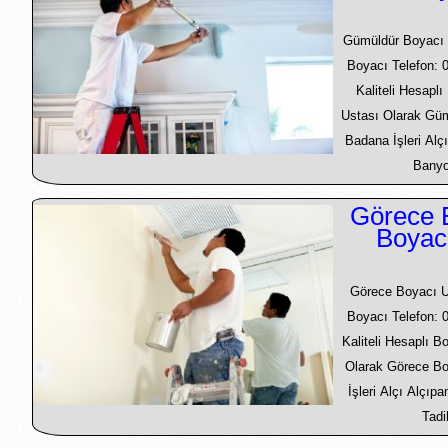
Gümüldür Boyacı 
Boyacı Telefon: 
Kaliteli Hesapl
Ustası Olarak Gü
Badana İşleri Alçı
Banyo 
Görece 
Boyac
Görece Boyacı U
Boyacı Telefon: 
Kaliteli Hesaplı 
Olarak Görece B
İşleri Alçı Alçıp
Tadi