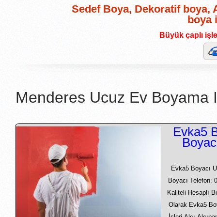
Sedef Boya, Dekoratif boya, A
boya 
Büyük çaplı işler
Menderes Ucuz Ev Boyama I
Evka5 B
Boyac
Evka5 Boyacı U
Boyacı Telefon: 
Kaliteli Hesaplı 
Olarak Evka5 Bo
İşleri Alçı Alçıp