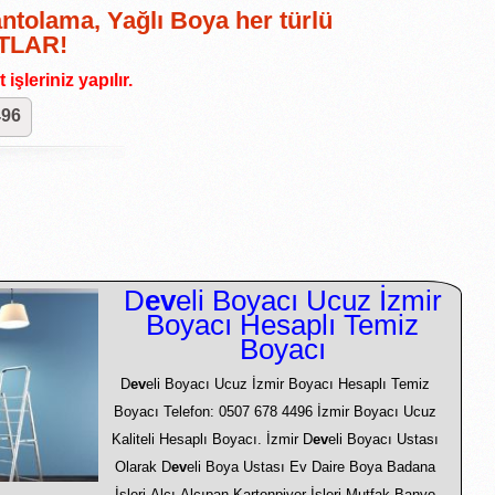
antolama, Yağlı Boya her türlü
ATLAR!
işleriniz yapılır.
496
D
ev
eli Boyacı Ucuz İzmir
Boyacı Hesaplı Temiz
Boyacı
D
ev
eli Boyacı Ucuz İzmir Boyacı Hesaplı Temiz
Boyacı Telefon: 0507 678 4496 İzmir Boyacı Ucuz
Kaliteli Hesaplı Boyacı. İzmir D
ev
eli Boyacı Ustası
Olarak D
ev
eli Boya Ustası Ev Daire Boya Badana
İşleri Alçı Alçıpan Kartonpiyer İşleri Mutfak Banyo