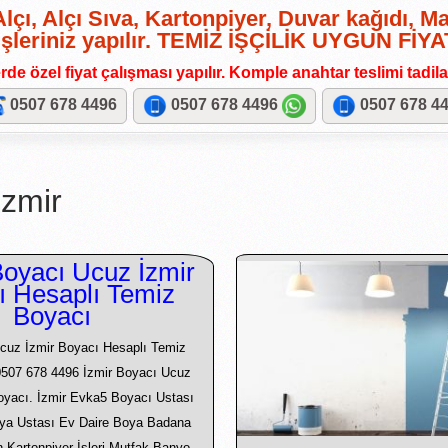
lçı, Alçı Sıva, Kartonpiyer, Duvar kağıdı, M
işleriniz yapılır. TEMİZ İŞÇİLİK UYGUN FİY
de özel fiyat çalışması yapılır. Komple anahtar teslimi tadilat 
0507 678 4496
0507 678 4496
0507 678 4
zmir
oyacı Ucuz İzmir
ı Hesaplı Temiz
Boyacı
cuz İzmir Boyacı Hesaplı Temiz
0507 678 4496 İzmir Boyacı Ucuz
Boyacı. İzmir Evka5 Boyacı Ustası
ya Ustası Ev Daire Boya Badana
an Kartonpiyer İşleri Mutfak Banyo