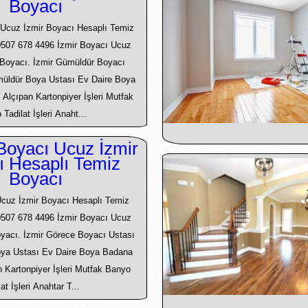
Boyacı
Ucuz İzmir Boyacı Hesaplı Temiz
0507 678 4496 İzmir Boyacı Ucuz
ı Boyacı. İzmir Gümüldür Boyacı
müldür Boya Ustası Ev Daire Boya
 Alçıpan Kartonpiyer İşleri Mutfak
Tadilat İşleri Anaht...
Boyacı Ucuz İzmir
ı Hesaplı Temiz
Boyacı
cuz İzmir Boyacı Hesaplı Temiz
0507 678 4496 İzmir Boyacı Ucuz
Boyacı. İzmir Görece Boyacı Ustası
oya Ustası Ev Daire Boya Badana
an Kartonpiyer İşleri Mutfak Banyo
lat İşleri Anahtar T...