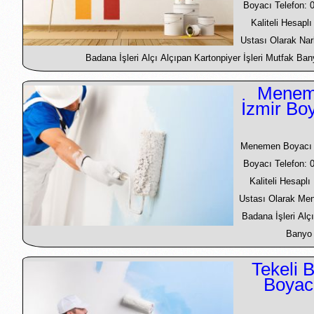
Boyacı Telefon: 
Kaliteli Hesapl
Ustası Olarak Nar
Badana İşleri Alçı Alçıpan Kartonpiyer İşleri Mutfak Bany
Menem
İzmir Bo
Menemen Boyacı U
Boyacı Telefon: 
Kaliteli Hesapl
Ustası Olarak Me
Badana İşleri Alçı
Banyo T
Tekeli 
Boyac