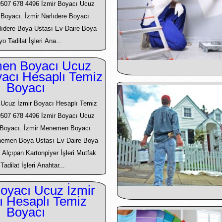
0507 678 4496 İzmir Boyacı Ucuz
ı Boyacı. İzmir Narlıdere Boyacı
lıdere Boya Ustası Ev Daire Boya
o Tadilat İşleri Ana...
en Boyacı Ucuz
yacı Hesaplı Temiz
Boyacı
cuz İzmir Boyacı Hesaplı Temiz
0507 678 4496 İzmir Boyacı Ucuz
ı Boyacı. İzmir Menemen Boyacı
nemen Boya Ustası Ev Daire Boya
 Alçıpan Kartonpiyer İşleri Mutfak
adilat İşleri Anahtar...
Boyacı Ucuz İzmir
ı Hesaplı Temiz
Boyacı