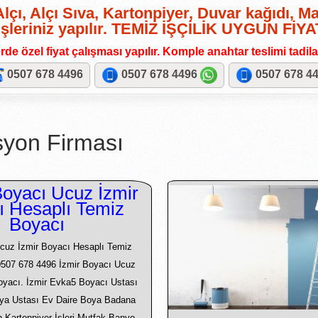
lçı, Alçı Sıva, Kartonpiyer, Duvar kağıdı, M
işleriniz yapılır. TEMİZ İŞÇİLİK UYGUN FİY
de özel fiyat çalışması yapılır. Komple anahtar teslimi tadilat 
0507 678 4496
0507 678 4496
0507 678 4
syon Firması
oyacı Ucuz İzmir
ı Hesaplı Temiz
Boyacı
cuz İzmir Boyacı Hesaplı Temiz
0507 678 4496 İzmir Boyacı Ucuz
Boyacı. İzmir Evka5 Boyacı Ustası
ya Ustası Ev Daire Boya Badana
an Kartonpiyer İşleri Mutfak Banyo