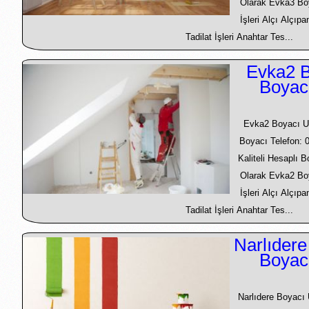
Olarak Evka3 Bo
İşleri Alçı Alçıp
Tadilat İşleri Anahtar Tes...
Evka2 B
Boyac
Evka2 Boyacı U
Boyacı Telefon: 
Kaliteli Hesaplı 
Olarak Evka2 Bo
İşleri Alçı Alçıp
Tadilat İşleri Anahtar Tes...
Narlıdere
Boyac
Narlıdere Boyacı