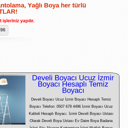
antolama, Yağlı Boya her türlü
ATLAR!
işleriniz yapılır.
496
Develi Boyacı Ucuz İzmir
Boyacı Hesaplı Temiz
Boyacı
Develi Boyacı Ucuz İzmir Boyacı Hesaplı Temiz
Boyacı Telefon: 0507 678 4496 İzmir Boyacı Ucuz
Kaliteli Hesaplı Boyacı. İzmir Develi Boyacı Ustası
Olarak Develi Boya Ustası Ev Daire Boya Badana
İşleri Alçı Alçıpan Kartonpiyer İşleri Mutfak Banyo