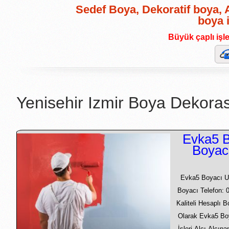
Sedef Boya, Dekoratif boya, A
boya 
Büyük çaplı işler
Yenisehir Izmir Boya Dekora
Evka5 B
Boyac
Evka5 Boyacı U
Boyacı Telefon: 
Kaliteli Hesaplı 
Olarak Evka5 Bo
İşleri Alçı Alçıp