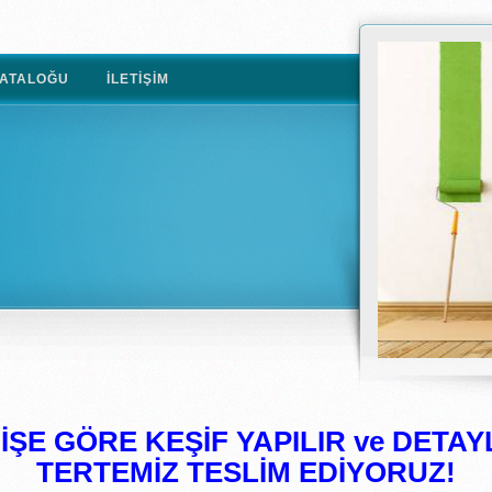
ATALOĞU
İLETIŞIM
ŞE GÖRE KEŞİF YAPILIR ve DETAYL
TERTEMİZ TESLİM EDİYORUZ!