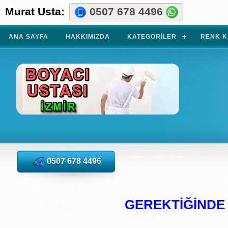
Murat Usta:
0507 678 4496
ANA SAYFA
HAKKIMIZDA
KATEGORILER
RENK K
0507 678 4496
GEREKTİĞİNDE İ