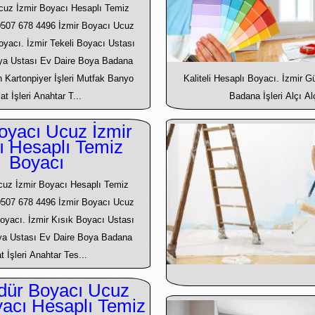
cuz İzmir Boyacı Hesaplı Temiz
0507 678 4496 İzmir Boyacı Ucuz
Boyacı. İzmir Tekeli Boyacı Ustası
oya Ustası Ev Daire Boya Badana
an Kartonpiyer İşleri Mutfak Banyo
Kaliteli Hesaplı Boyacı. İzmir 
lat İşleri Anahtar T...
Badana İşleri Alçı Al
oyacı Ucuz İzmir
ı Hesaplı Temiz
Boyacı
cuz İzmir Boyacı Hesaplı Temiz
0507 678 4496 İzmir Boyacı Ucuz
Boyacı. İzmir Kısık Boyacı Ustası
ya Ustası Ev Daire Boya Badana
t İşleri Anahtar Tes...
ür Boyacı Ucuz
yacı Hesaplı Temiz