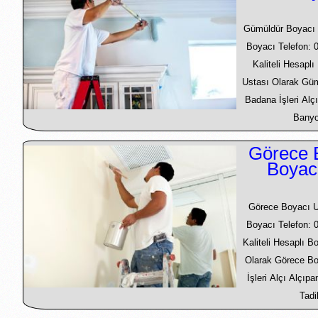
Gümüldür Boyacı 
Boyacı Telefon: 
Kaliteli Hesapl
Ustası Olarak Gü
Badana İşleri Alçı
Banyo 
Görece 
Boyac
Görece Boyacı U
Boyacı Telefon: 
Kaliteli Hesaplı 
Olarak Görece B
İşleri Alçı Alçıp
Tadi