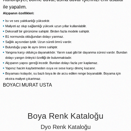
ile yapalım.
Alçıpanın özellikleri:
Isı ve ses yalıtkanlığı yüksektir.
Maliyeti az olup sağlamlığı yüksek uzun yıllar kullanılabilir.
Dekoratif bir görünüme sahiptir. Birden fazla modele sahiptir.
B1 normunda olduğundan dolayı yanmaz.
Sağlık açısından iyidir. Uzun süreli ömrü vardır.
Bulunduğu yapı ile aynı ömre sahiptir.
Yangına karşı oldukça dayanaklıdır. Yarım saat gibi bir dayanma süresi vardır. Bundan
dolayı yangın önleyici özelliği de bulunmaktadır.
Alçıpanın yapısı gereği incedir. Bundan dolayı fazla yer kaplamaz.
Yapınız hacim kaybetmeden ısıya ve sese karşı direnç kazanır.
Boyaması kolaydır, su bazlı boya ile de arzu edilen renge boyanabilir. Boyama için
ekstra maliyet çıkartmaz.
BOYACI MURAT USTA
Boya Renk Kataloğu
Dyo Renk Kataloğu