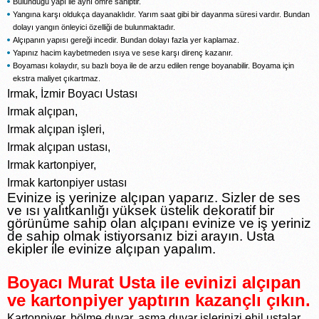
Bulunduğu yapı ile aynı ömre sahiptir.
Yangına karşı oldukça dayanaklıdır. Yarım saat gibi bir dayanma süresi vardır. Bundan
dolayı yangın önleyici özelliği de bulunmaktadır.
Alçıpanın yapısı gereği incedir. Bundan dolayı fazla yer kaplamaz.
Yapınız hacim kaybetmeden ısıya ve sese karşı direnç kazanır.
Boyaması kolaydır, su bazlı boya ile de arzu edilen renge boyanabilir. Boyama için
ekstra maliyet çıkartmaz.
Irmak, İzmir Boyacı Ustası
Irmak alçıpan,
Irmak alçıpan işleri,
Irmak alçıpan ustası,
Irmak kartonpiyer,
Irmak kartonpiyer ustası
Evinize iş yerinize alçıpan yaparız. Sizler de ses
ve ısı yalıtkanlığı yüksek üstelik dekoratif bir
görünüme sahip olan alçıpanı evinize ve iş yeriniz
de sahip olmak istiyorsanız bizi arayın. Usta
ekipler ile evinize alçıpan yapalım.
Boyacı Murat Usta ile evinizi alçıpan
ve kartonpiyer yaptırın kazançlı çıkın.
Kartonpiyer, bölme duvar, asma duvar işlerinizi ehil ustalar