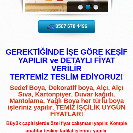
0507 678 4496
GEREKTİĞİNDE İŞE GÖRE KEŞİF
YAPILIR ve DETAYLI FİYAT
VERİLİR
TERTEMİZ TESLİM EDİYORUZ!
Sedef Boya, Dekoratif boya, Alçı, Alçı
Sıva, Kartonpiyer, Duvar kağıdı,
Mantolama, Yağlı Boya her türlü boya
işleriniz yapılır. TEMİZ İŞÇİLİK UYGUN
FİYATLAR!
Büyük çaplı işlerde özel fiyat çalışması yapılır. Komple
anahtar teslimi tadilat işleriniz yapılır.