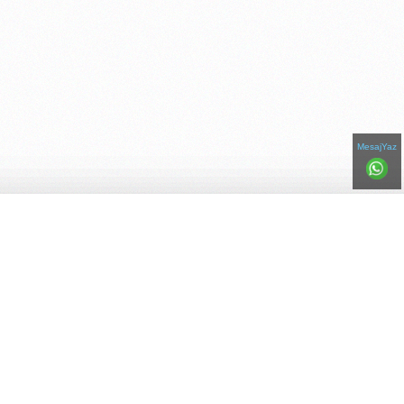
MesajYaz
Bizi Paylaşın!
Telefonlar
Adresler
Ana Sayfa
Hakkımızda
Renk Kataloğu
İletişim
© Copyright 2016-2026
|
boyacimurat.com. BOYACI MURAT USTA