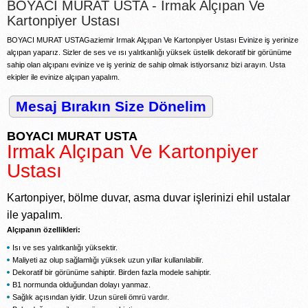
BOYACI MURAT USTA - Irmak Alçıpan Ve
Kartonpiyer Ustası
BOYACI MURAT USTAGaziemir Irmak Alçıpan Ve Kartonpiyer Ustası Evinize iş yerinize
alçıpan yaparız. Sizler de ses ve ısı yalıtkanlığı yüksek üstelik dekoratif bir görünüme
sahip olan alçıpanı evinize ve iş yeriniz de sahip olmak istiyorsanız bizi arayın. Usta
ekipler ile evinize alçıpan yapalım.
Mesaj Bırakın Size Dönelim
BOYACI MURAT USTA
Irmak Alçıpan Ve Kartonpiyer
Ustası
Kartonpiyer, bölme duvar, asma duvar işlerinizi ehil ustalar
ile yapalım.
Alçıpanın özellikleri:
Isı ve ses yalıtkanlığı yüksektir.
Maliyeti az olup sağlamlığı yüksek uzun yıllar kullanılabilir.
Dekoratif bir görünüme sahiptir. Birden fazla modele sahiptir.
B1 normunda olduğundan dolayı yanmaz.
Sağlık açısından iyidir. Uzun süreli ömrü vardır.