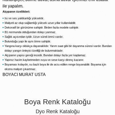
ile yapalım.
Alçıpanın özellikleri:
Isı ve ses yalıtkanlığı yüksektir.
Maliyeti az olup sağlamlığı yüksek uzun yıllar kullanılabilir.
Dekoratif bir görünüme sahiptir. Birden fazla modele sahiptir.
B1 normunda olduğundan dolayı yanmaz.
Sağlık açısından iyidir. Uzun süreli ömrü vardır.
Bulunduğu yapı ile aynı ömre sahiptir.
Yangına karşı oldukça dayanaklıdır. Yarım saat gibi bir dayanma süresi vardır. Bundan
dolayı yangın önleyici özelliği de bulunmaktadır.
Alçıpanın yapısı gereği incedir. Bundan dolayı fazla yer kaplamaz.
Yapınız hacim kaybetmeden ısıya ve sese karşı direnç kazanır.
Boyaması kolaydır, su bazlı boya ile de arzu edilen renge boyanabilir. Boyama için
ekstra maliyet çıkartmaz.
BOYACI MURAT USTA
Boya Renk Kataloğu
Dyo Renk Kataloğu