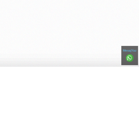
MesajYaz
Bizi Paylaşın!
Telefonlar
Adresler
Ana Sayfa
Hakkımızda
Renk Kataloğu
İletişim
© Copyright 2016-2026
|
boyacimurat.com. BOYACI MURAT USTA