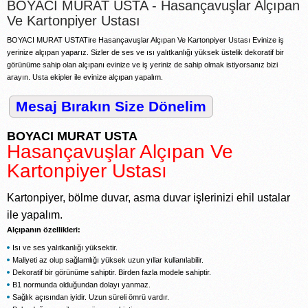
BOYACI MURAT USTA - Hasançavuşlar Alçıpan
Ve Kartonpiyer Ustası
BOYACI MURAT USTATire Hasançavuşlar Alçıpan Ve Kartonpiyer Ustası Evinize iş
yerinize alçıpan yaparız. Sizler de ses ve ısı yalıtkanlığı yüksek üstelik dekoratif bir
görünüme sahip olan alçıpanı evinize ve iş yeriniz de sahip olmak istiyorsanız bizi
arayın. Usta ekipler ile evinize alçıpan yapalım.
Mesaj Bırakın Size Dönelim
BOYACI MURAT USTA
Hasançavuşlar Alçıpan Ve
Kartonpiyer Ustası
Kartonpiyer, bölme duvar, asma duvar işlerinizi ehil ustalar
ile yapalım.
Alçıpanın özellikleri:
Isı ve ses yalıtkanlığı yüksektir.
Maliyeti az olup sağlamlığı yüksek uzun yıllar kullanılabilir.
Dekoratif bir görünüme sahiptir. Birden fazla modele sahiptir.
B1 normunda olduğundan dolayı yanmaz.
Sağlık açısından iyidir. Uzun süreli ömrü vardır.