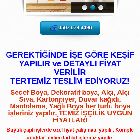
0507 678 4496
GEREKTİĞİNDE İŞE GÖRE KEŞİF
YAPILIR ve DETAYLI FİYAT
VERİLİR
TERTEMİZ TESLİM EDİYORUZ!
Sedef Boya, Dekoratif boya, Alçı, Alçı
Sıva, Kartonpiyer, Duvar kağıdı,
Mantolama, Yağlı Boya her türlü boya
işleriniz yapılır. TEMİZ İŞÇİLİK UYGUN
FİYATLAR!
Büyük çaplı işlerde özel fiyat çalışması yapılır. Komple
anahtar teslimi tadilat işleriniz yapılır.