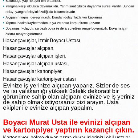
Bulunduğu yapı ile aynı ömre sahiptir.
Yangına karşı oldukça dayanaklıdır. Yarım saat gibi bir dayanma süresi vardır. Bundan
dolayı yangın önleyici özelliği de bulunmaktadır.
Alçıpanın yapısı gereği incedir. Bundan dolayı fazla yer kaplamaz.
Yapınız hacim kaybetmeden ısıya ve sese karşı direnç kazanır.
Boyaması kolaydır, su bazlı boya ile de arzu edilen renge boyanabilir. Boyama için
ekstra maliyet çıkartmaz.
Hasançavuşlar, İzmir Boyacı Ustası
Hasançavuşlar alçıpan,
Hasançavuşlar alçıpan işleri,
Hasançavuşlar alçıpan ustası,
Hasançavuşlar kartonpiyer,
Hasançavuşlar kartonpiyer ustası
Evinize iş yerinize alçıpan yaparız. Sizler de ses
ve ısı yalıtkanlığı yüksek üstelik dekoratif bir
görünüme sahip olan alçıpanı evinize ve iş yeriniz
de sahip olmak istiyorsanız bizi arayın. Usta
ekipler ile evinize alçıpan yapalım.
Boyacı Murat Usta ile evinizi alçıpan
ve kartonpiyer yaptırın kazançlı çıkın.
Kartonpiyer, bölme duvar, asma duvar işlerinizi ehil ustalar