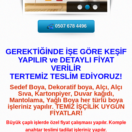
0507 678 4496
GEREKTİĞİNDE İŞE GÖRE KEŞİF
YAPILIR ve DETAYLI FİYAT
VERİLİR
TERTEMİZ TESLİM EDİYORUZ!
Sedef Boya, Dekoratif boya, Alçı, Alçı
Sıva, Kartonpiyer, Duvar kağıdı,
Mantolama, Yağlı Boya her türlü boya
işleriniz yapılır. TEMİZ İŞÇİLİK UYGUN
FİYATLAR!
Büyük çaplı işlerde özel fiyat çalışması yapılır. Komple
anahtar teslimi tadilat işleriniz yapılır.