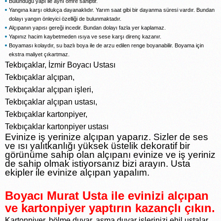
Bulunduğu yapı ile aynı ömre sahiptir.
Yangına karşı oldukça dayanaklıdır. Yarım saat gibi bir dayanma süresi vardır. Bundan
dolayı yangın önleyici özelliği de bulunmaktadır.
Alçıpanın yapısı gereği incedir. Bundan dolayı fazla yer kaplamaz.
Yapınız hacim kaybetmeden ısıya ve sese karşı direnç kazanır.
Boyaması kolaydır, su bazlı boya ile de arzu edilen renge boyanabilir. Boyama için
ekstra maliyet çıkartmaz.
Tekbıçaklar, İzmir Boyacı Ustası
Tekbıçaklar alçıpan,
Tekbıçaklar alçıpan işleri,
Tekbıçaklar alçıpan ustası,
Tekbıçaklar kartonpiyer,
Tekbıçaklar kartonpiyer ustası
Evinize iş yerinize alçıpan yaparız. Sizler de ses
ve ısı yalıtkanlığı yüksek üstelik dekoratif bir
görünüme sahip olan alçıpanı evinize ve iş yeriniz
de sahip olmak istiyorsanız bizi arayın. Usta
ekipler ile evinize alçıpan yapalım.
Boyacı Murat Usta ile evinizi alçıpan
ve kartonpiyer yaptırın kazançlı çıkın.
Kartonpiyer, bölme duvar, asma duvar işlerinizi ehil ustalar