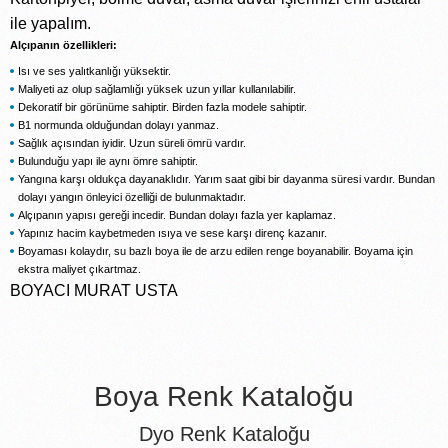
ile yapalım.
Alçıpanın özellikleri:
Isı ve ses yalıtkanlığı yüksektir.
Maliyeti az olup sağlamlığı yüksek uzun yıllar kullanılabilir.
Dekoratif bir görünüme sahiptir. Birden fazla modele sahiptir.
B1 normunda olduğundan dolayı yanmaz.
Sağlık açısından iyidir. Uzun süreli ömrü vardır.
Bulunduğu yapı ile aynı ömre sahiptir.
Yangına karşı oldukça dayanaklıdır. Yarım saat gibi bir dayanma süresi vardır. Bundan
dolayı yangın önleyici özelliği de bulunmaktadır.
Alçıpanın yapısı gereği incedir. Bundan dolayı fazla yer kaplamaz.
Yapınız hacim kaybetmeden ısıya ve sese karşı direnç kazanır.
Boyaması kolaydır, su bazlı boya ile de arzu edilen renge boyanabilir. Boyama için
ekstra maliyet çıkartmaz.
BOYACI MURAT USTA
Boya Renk Kataloğu
Dyo Renk Kataloğu