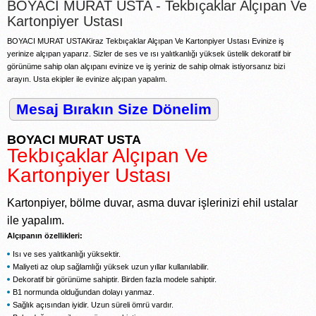
BOYACI MURAT USTA - Tekbıçaklar Alçıpan Ve
Kartonpiyer Ustası
BOYACI MURAT USTAKiraz Tekbıçaklar Alçıpan Ve Kartonpiyer Ustası Evinize iş
yerinize alçıpan yaparız. Sizler de ses ve ısı yalıtkanlığı yüksek üstelik dekoratif bir
görünüme sahip olan alçıpanı evinize ve iş yeriniz de sahip olmak istiyorsanız bizi
arayın. Usta ekipler ile evinize alçıpan yapalım.
Mesaj Bırakın Size Dönelim
BOYACI MURAT USTA
Tekbıçaklar Alçıpan Ve
Kartonpiyer Ustası
Kartonpiyer, bölme duvar, asma duvar işlerinizi ehil ustalar
ile yapalım.
Alçıpanın özellikleri:
Isı ve ses yalıtkanlığı yüksektir.
Maliyeti az olup sağlamlığı yüksek uzun yıllar kullanılabilir.
Dekoratif bir görünüme sahiptir. Birden fazla modele sahiptir.
B1 normunda olduğundan dolayı yanmaz.
Sağlık açısından iyidir. Uzun süreli ömrü vardır.