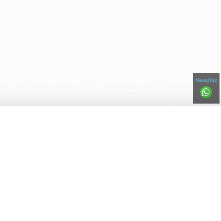
MesajYaz
Bizi Paylaşın!
Telefonlar
Adresler
Ana Sayfa
Hakkımızda
Renk Kataloğu
İletişim
© Copyright 2016-2026
|
boyacimurat.com. BOYACI MURAT USTA